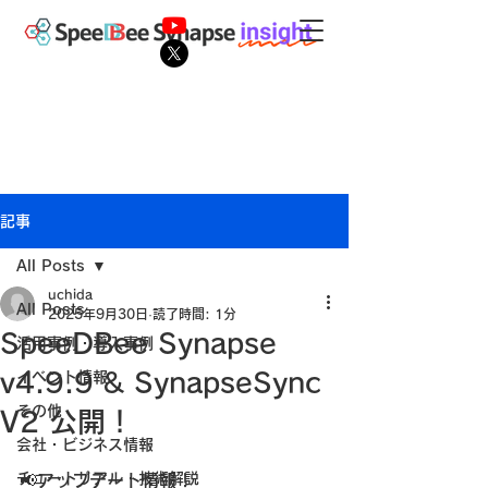
記事
All Posts
uchida
All Posts
2025年9月30日
読了時間: 1分
SpeeDBee Synapse
活用事例・導入事例
v4.9.9 & SynapseSync
イベント情報
その他
V2 公開！
会社・ビジネス情報
チュートリアル・技術解説
📢アップデート情報！