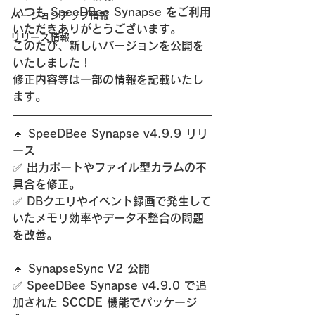
いつも SpeeDBee Synapse をご利用
バージョンアップ情報
いただきありがとうございます。
リリース情報
このたび、新しいバージョンを公開を
いたしました！
修正内容等は一部の情報を記載いたし
ます。
🔹 SpeeDBee 
Synapse v4.9.9 リリ
ース
✅ 出力ポートやファイル型カラムの不
具合を修正。
✅ DBクエリやイベント録画で発生して
いたメモリ効率やデータ不整合の問題
を改善。
🔹 
SynapseSync V2 公開
✅ SpeeDBee Synapse v4.9.0 で追
加された SCCDE 機能でパッケージ