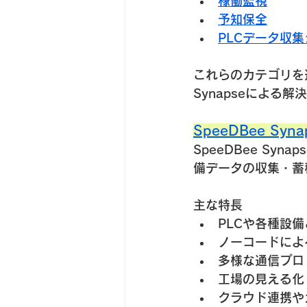
稼働監視
予知保全
PLCデータ収
これらのカテゴリを通
Synapseによる
SpeeDBee Syn
SpeeDBee S
備データの収集・蓄
主な特長
PLCや各種設
ノーコードによ
多様な通信プロ
工場の見える化
クラウド連携や