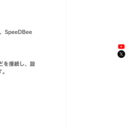
eeDBee 
などを接続し、設
す。